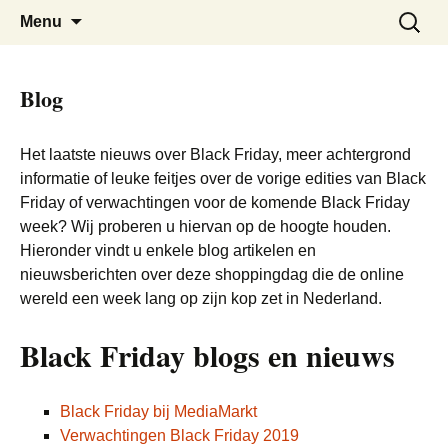
De beste kortingen bij elkaar!
Black Friday Super SALE
Skip
Zoeken
Menu
to
naar:
content
Blog
Het laatste nieuws over Black Friday, meer achtergrond
informatie of leuke feitjes over de vorige edities van Black
Friday of verwachtingen voor de komende Black Friday
week? Wij proberen u hiervan op de hoogte houden.
Hieronder vindt u enkele blog artikelen en
nieuwsberichten over deze shoppingdag die de online
wereld een week lang op zijn kop zet in Nederland.
Black Friday blogs en nieuws
Black Friday bij MediaMarkt
Verwachtingen Black Friday 2019