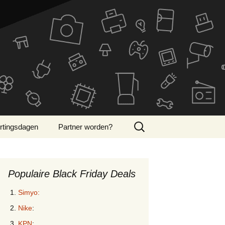
Zoeken
rtingsdagen
Partner worden?
naar:
ber Monday 2024
Populaire Black Friday Deals
Simyo:
Nike
:
KPN
: