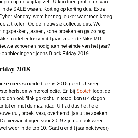
gon op de vrijdag zelf. U kon toen profiteren van
l in de SALE waren. Korting op korting dus. Extra
 Cyber Monday, werd het nog leuker want toen kreeg
sde artikelen. Op de nieuwste collectie dus. We
iningspakken, jassen, korte broeken en ga zo nog
Nike model er tussen dit jaar, zoals de Nike MD
ieuwe schoenen nodig aan het einde van het jaar?
 aanbiedingen tijdens Black Friday 2019.
riday 2018
dse merk scoorde tijdens 2018 goed. U kreeg
te herfst en wintercollectie. En bij
Scotch
loopt de
erd dan ook flink gekocht. In totaal kon u 4 dagen
dag tot en met de maandag. U had dus het hele
e trui, broek, vest, overhemd, jas uit te zoeken
k. De verwachtingen voor 2019 zijn dan ook weer
el weer in de top 10. Gaat u er dit jaar ook (weer)