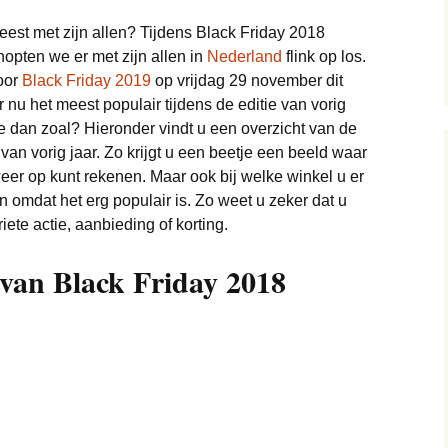
MacBook deals
eest met zijn allen? Tijdens Black Friday 2018
Elektronica deals
Camera deals
opten we er met zijn allen in
Nederland
flink op los.
iPhone deals
oor
Black Friday 2019
op vrijdag 29 november dit
Energie deals
E-readers deals
 nu het meest populair tijdens de editie van vorig
e dan zoal? Hieronder vindt u een overzicht van de
Horloge deals
FIFA 21 deals
Sieraden deals
van vorig jaar. Zo krijgt u een beetje een beeld waar
 weer op kunt rekenen. Maar ook bij welke winkel u er
Kleding & Schoenen
Google Chromecast
Baby deals
deals
deals
n omdat het erg populair is. Zo weet u zeker dat u
riete actie, aanbieding of korting.
Jassen deals
Lingerie en Erotiek (18+)
Google Home deals
deals
 van Black Friday 2018
Jeans deals
Internet en TV deals
Speelgoed deals
Boeken deals
Kinderkleding deals
Koffiemachine deals
Sport deals
Fietsen deals
Merkkleding deals
Koptelefoon deals
Supermarkten deals
Airfryers deals
Tassen deals
Laptop deals
Vakantie deals
Foodbox deals
Pretpark deals