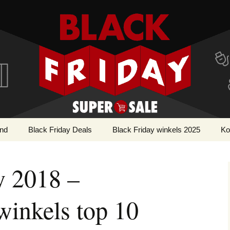
r!
ay Super SALE
and
Black Friday Deals
Black Friday winkels 2025
Ko
Apple deals
Webwinkels Black
AirPods deals
Cy
Friday
y 2018 –
Bouwmarkt deals
Apple Watch deals
Gereedschap deals
winkels top 10
Cosmetica & Beauty
iMac deals
Parfum deals
deals
iPad deals
Voeding & Gezondheid
Dieren deals
deals