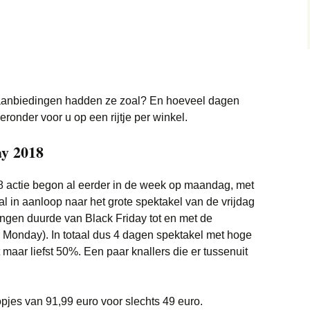
Trainingspakken deals
Monitor deals
Wonen deals
Vliegtickets deals
Bedden deals
Truien deals
Nintendo deals
Wintersport deals
Eettafel deals
Sneakers deals
Playstation deals
Lampen deals
Brillen & zonnebrillen
 aanbiedingen hadden ze zoal? En hoeveel dagen
Xbox deals
deals
Meubels deals
eronder voor u op een rijtje per winkel.
Scheerapparaten deals
y 2018
Philips Hue deals
Soundbar deals
Sanitair deals
 actie begon al eerder in de week op maandag, met
Stofzuigers deals
l in aanloop naar het grote spektakel van de vrijdag
Robotmaaier deals
tingen duurde van Black Friday tot en met de
Tablets deals
onday). In totaal dus 4 dagen spektakel met hoge
Bladblazer
 maar liefst 50%. Een paar knallers die er tussenuit
Telefoon deals
Vloerkleden deals
Televisie deals
es van 91,99 euro voor slechts 49 euro.