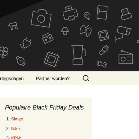
Zoeken
rtingsdagen
Partner worden?
naar:
ber Monday 2024
Populaire Black Friday Deals
Simyo:
Nike
:
KPN
: