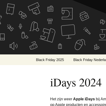
De beste kortingen bij elkaa
Skip
to
Black Frid
content
Black Friday 2025
Black Friday Nederl
Wat is Black Friday?
iDays 2024
Wanneer is Black
Friday?
Geschiedenis van Black
Friday
Het zijn weer
Apple iDays
bij Am
op Apple producten en accessoir