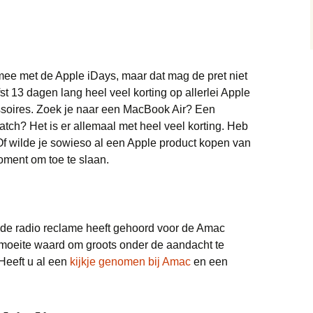
Trainingspakken deals
Monitor deals
Wonen deals
Vliegtickets deals
Bedden deals
Truien deals
Nintendo deals
Wintersport deals
Eettafel deals
Sneakers deals
Playstation deals
 mee met de Apple iDays, maar dat mag de pret niet
Lampen deals
fst 13 dagen lang heel veel korting op allerlei Apple
Brillen & zonnebrillen
Xbox deals
deals
soires. Zoek je naar een MacBook Air? Een
Meubels deals
ch? Het is er allemaal met heel veel korting. Heb
Scheerapparaten deals
Of wilde je sowieso al een Apple product kopen van
Philips Hue deals
oment om toe te slaan.
Soundbar deals
Sanitair deals
Stofzuigers deals
Robotmaaier deals
of de radio reclame heeft gehoord voor de Amac
Tablets deals
Bladblazer
 moeite waard om groots onder de aandacht te
Heeft u al een
kijkje genomen bij Amac
en een
Telefoon deals
Vloerkleden deals
Televisie deals