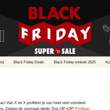
r!
ay Super SALE
and
Black Friday Deals
Black Friday winkels 2025
Ko
Apple deals
Webwinkels Black
AirPods deals
Cy
Friday
Bouwmarkt deals
Apple Watch deals
Gereedschap deals
Cosmetica & Beauty
iMac deals
Parfum deals
deals
ac! Van X tot X profiteer je van heel veel voordeel
iPad deals
Voeding & Gezondheid
es. Zolang de voorraad strekt. Dus OP=OP!
Profiteer
Dieren deals
deals