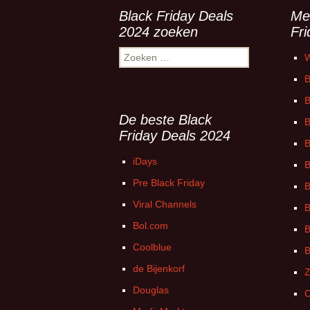
Black Friday Deals
Me
2024 zoeken
Fr
Zoeken
W
naar:
B
B
De beste Black
B
Friday Deals 2024
B
iDays
B
Pre Black Friday
B
Viral Channels
B
Bol.com
B
Coolblue
B
de Bijenkorf
Z
Douglas
C