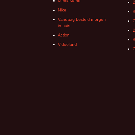
MediaMarkt
B
Nike
B
Vandaag besteld morgen
C
in huis
B
Action
B
Videoland
C