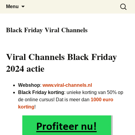
De beste kortingen bij elkaar!
Black Friday Super SALE
Skip
Zoeken
Menu
to
naar:
content
Black Friday Viral Channels
Viral Channels Black Friday
2024 actie
Webshop
:
www.viral-channels.nl
Black Friday korting
: unieke korting van 50% op
de online cursus! Dat is meer dan
1000 euro
korting
!