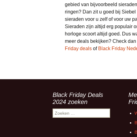
gebied van bijvoorbeeld sieraden
ringen? Dan zit u goed bij Siebel
sieraden voor u zelf of voor uw pa
Sieraden zijn altijd erg populai
horloge scoort altijd goed. Dus w
meer deals bekijken? Check dan
Friday deals
of
Black Friday Ned
Black Friday Deals
Me
2024 zoeken
Fr
Zoeken
W
naar:
B
B