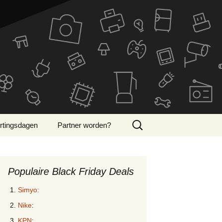
Zoeken
rtingsdagen
Partner worden?
naar:
ber Monday 2024
Populaire Black Friday Deals
Simyo:
Nike
:
KPN
: