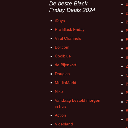
De beste Black
B
Friday Deals 2024
B
iDays
B
Pre Black Friday
B
Viral Channels
B
Bol.com
B
Coolblue
B
de Bijenkorf
Z
Douglas
C
MediaMarkt
B
Nike
B
Vandaag besteld morgen
C
in huis
B
Action
B
Videoland