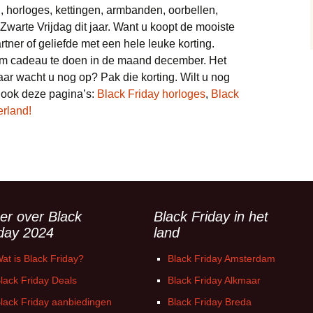
Trainingspakken deals
, horloges, kettingen, armbanden, oorbellen,
Monitor deals
Wonen deals
Vliegtickets deals
Bedden deals
 Zwarte Vrijdag dit jaar. Want u koopt de mooiste
Truien deals
Nintendo deals
rtner of geliefde met een hele leuke korting.
Wintersport deals
Eettafel deals
r om cadeau te doen in de maand december. Het
Sneakers deals
Playstation deals
aar wacht u nog op? Pak die korting. Wilt u nog
Lampen deals
 ook deze pagina’s:
Black Friday horloges
,
Black
Brillen & zonnebrillen
Xbox deals
deals
erland!
Meubels deals
Scheerapparaten deals
Philips Hue deals
Soundbar deals
Sanitair deals
Stofzuigers deals
Robotmaaier deals
er over Black
Black Friday in het
iday 2024
land
Tablets deals
Bladblazer
at is Black Friday?
Black Friday Amsterdam
Telefoon deals
Vloerkleden deals
lack Friday Deals
Black Friday Alkmaar
Televisie deals
lack Friday aanbiedingen
Black Friday Breda