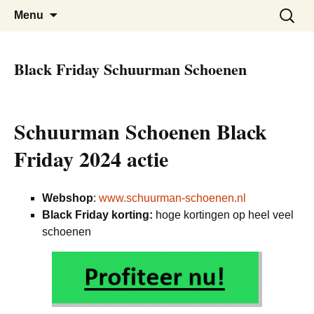
De beste kortingen bij elkaar!
Black Friday Super SALE
Skip
Zoeken
Menu
to
naar:
content
Black Friday Schuurman Schoenen
Schuurman Schoenen Black
Friday 2024 actie
Webshop
:
www.schuurman-schoenen.nl
Black Friday korting:
hoge kortingen op heel veel
schoenen