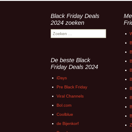
Black Friday Deals
Me
2024 zoeken
Fr
Zoeken
W
naar:
B
B
De beste Black
B
Friday Deals 2024
B
iDays
B
Pre Black Friday
B
Viral Channels
B
Bol.com
B
Coolblue
B
de Bijenkorf
Z