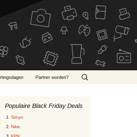
Zoeken
rtingsdagen
Partner worden?
naar:
ber Monday 2024
Populaire Black Friday Deals
Simyo:
Nike
:
KPN
: