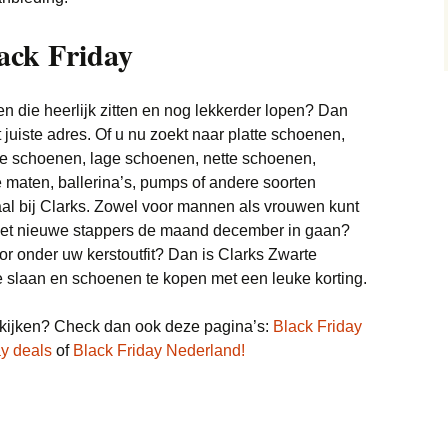
Trainingspakken deals
Monitor deals
Wonen deals
Vliegtickets deals
Bedden deals
ack Friday
Truien deals
Nintendo deals
Wintersport deals
Eettafel deals
Sneakers deals
Playstation deals
 die heerlijk zitten en nog lekkerder lopen? Dan
Lampen deals
 juiste adres. Of u nu zoekt naar platte schoenen,
Brillen & zonnebrillen
Xbox deals
deals
ge schoenen, lage schoenen, nette schoenen,
Meubels deals
e maten, ballerina’s, pumps of andere soorten
Scheerapparaten deals
l bij Clarks. Zowel voor mannen als vrouwen kunt
Philips Hue deals
u met nieuwe stappers de maand december in gaan?
Soundbar deals
 onder uw kerstoutfit? Dan is Clarks Zwarte
Sanitair deals
 slaan en schoenen te kopen met een leuke korting.
Stofzuigers deals
Robotmaaier deals
kijken? Check dan ook deze pagina’s:
Black Friday
Tablets deals
Bladblazer
ay deals
of
Black Friday Nederland!
Telefoon deals
Vloerkleden deals
Televisie deals