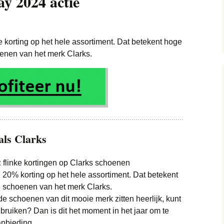
ay 2024 actie
MacBook deals
Elektronica deals
Camera deals
iPhone deals
 korting op het hele assortiment. Dat betekent hoge
Energie deals
E-readers deals
oenen van het merk Clarks.
Horloge deals
FIFA 21 deals
Sieraden deals
Kleding & Schoenen
Google Chromecast
Baby deals
deals
deals
Jassen deals
Lingerie en Erotiek (18+)
Google Home deals
deals
als Clarks
Jeans deals
Internet en TV deals
Speelgoed deals
Boeken deals
Kinderkleding deals
:
flinke kortingen op Clarks schoenen
Koffiemachine deals
Sport deals
Fietsen deals
: 20% korting op het hele assortiment. Dat betekent
Merkkleding deals
l schoenen van het merk Clarks.
Koptelefoon deals
Supermarkten deals
Airfryers deals
 de schoenen van dit mooie merk zitten heerlijk, kunt
Tassen deals
Laptop deals
bruiken? Dan is dit het moment in het jaar om te
Vakantie deals
Foodbox deals
Pretpark deals
anbieding.