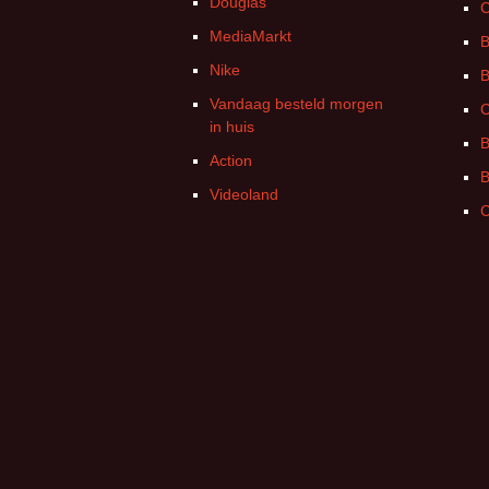
Douglas
C
MediaMarkt
B
Nike
B
Vandaag besteld morgen
C
in huis
B
Action
B
Videoland
C