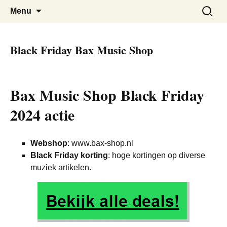
De beste kortingen bij elkaar!
Black Friday Super SALE
Skip
Zoeken
Menu
to
naar:
content
Black Friday Bax Music Shop
Bax Music Shop Black Friday
2024 actie
Webshop
: www.bax-shop.nl
Black Friday korting
: hoge kortingen op diverse
muziek artikelen.