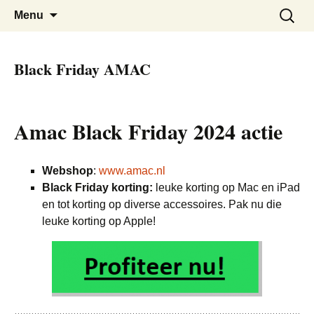
De beste kortingen bij elkaar!
Black Friday Super SALE
Skip
Zoeken
Menu
to
naar:
content
Black Friday AMAC
Amac Black Friday 2024 actie
Webshop
:
www.amac.nl
Black Friday korting:
leuke korting op Mac en iPad
en tot korting op diverse accessoires. Pak nu die
leuke korting op Apple!