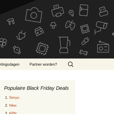
Zoeken
rtingsdagen
Partner worden?
naar:
ber Monday 2024
Populaire Black Friday Deals
Simyo:
Nike
:
KPN
: