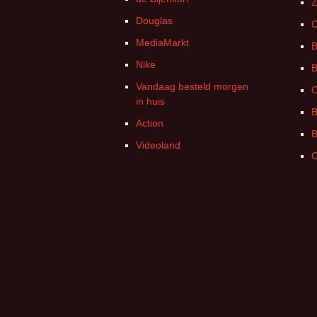
Z
Douglas
C
MediaMarkt
B
Nike
B
Vandaag besteld morgen
C
in huis
B
Action
B
Videoland
C