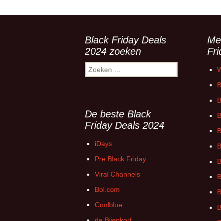
Black Friday Deals
Me
2024 zoeken
Fr
Zoeken
W
naar:
B
B
De beste Black
B
Friday Deals 2024
B
iDays
B
Pre Black Friday
B
Viral Channels
B
Bol.com
B
Coolblue
B
de Bijenkorf