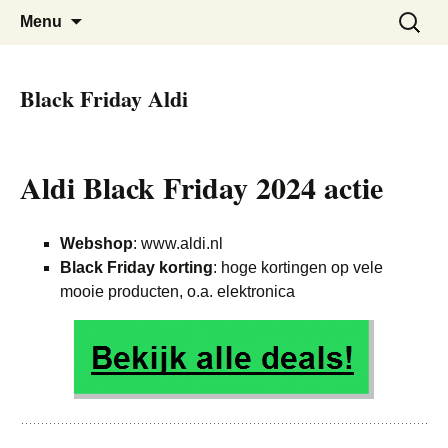
De beste kortingen bij elkaar!
Black Friday Super SALE
Skip
Zoeken
Menu
to
naar:
content
Black Friday Aldi
Aldi Black Friday 2024 actie
Webshop
: www.aldi.nl
Black Friday korting
: hoge kortingen op vele
mooie producten, o.a. elektronica