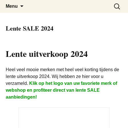
De beste kortingen bij elkaar!
Black Friday Super SALE
Skip
Zoeken
Menu
to
naar:
content
Lente SALE 2024
Lente uitverkoop 2024
Heel veel mooie merken met heel veel korting tijdens de
lente uitverkoop 2024. Wij hebben ze hier voor u
verzameld.
Klik op het logo van uw favoriete merk of
webshop en profiteer direct van lente SALE
aanbiedingen!