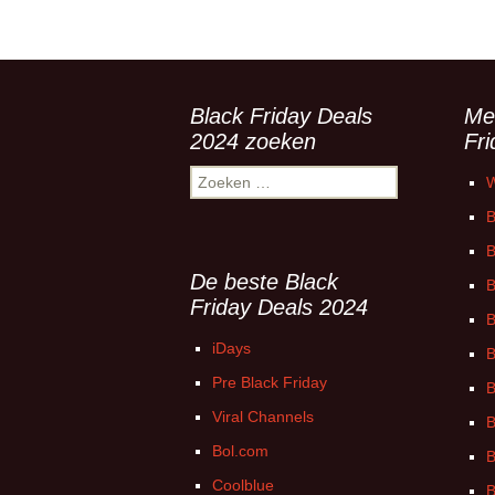
Black Friday Deals
Me
2024 zoeken
Fr
Zoeken
W
naar:
B
B
De beste Black
B
Friday Deals 2024
B
iDays
B
Pre Black Friday
B
Viral Channels
B
Bol.com
B
Coolblue
B