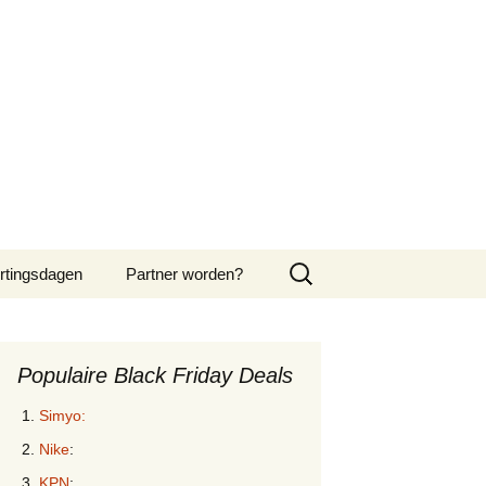
Zoeken
rtingsdagen
Partner worden?
naar:
ber Monday 2024
Populaire Black Friday Deals
Simyo:
Nike
:
KPN
: