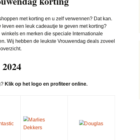
ouwendag korting
MacBook deals
Elektronica deals
Camera deals
shoppen met korting en u zelf verwennen? Dat kan.
iPhone deals
w leven een leuk cadeautje te geven met korting?
Energie deals
E-readers deals
e winkels en merken die speciale Internationale
. Wij hebben de leukste Vrouwendag deals zoveel
Horloge deals
FIFA 21 deals
Sieraden deals
overzicht.
Kleding & Schoenen
Google Chromecast
Baby deals
deals
deals
 2024
Jassen deals
Lingerie en Erotiek (18+)
Google Home deals
deals
ng?
Klik op het logo en profiteer online.
Jeans deals
Internet en TV deals
Speelgoed deals
Boeken deals
Kinderkleding deals
Koffiemachine deals
Sport deals
Fietsen deals
Merkkleding deals
Koptelefoon deals
Supermarkten deals
Airfryers deals
Tassen deals
Laptop deals
Vakantie deals
Foodbox deals
Pretpark deals