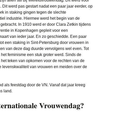
zijn allen stil bij Wereldvrouwendag. Dit werd voor
 Dit werd pas gestart nadat een paar jaar eerder, op
k in staking gingen tegen de slechte
iel industrie. Hiermee werd het begin van de
gebracht. In 1910 werd er door Clara Zetkin tijdens
rentie in Kopenhagen gepleit voor een
aart van ieder jaar. En zo geschiedde. Een paar
 tot een staking in Sint-Petersburg door vrouwen in
maken van deze dag duurde vervolgens wel even. Tot
 het feminisme een stuk groter werd. Sinds de
 het teken van opkomen voor de rechten van de
e levenskwaliteit van vrouwen en meiden over de
d als feestdag door de VN. Vanaf dat jaar kreeg
s land.
ternationale Vrouwendag?