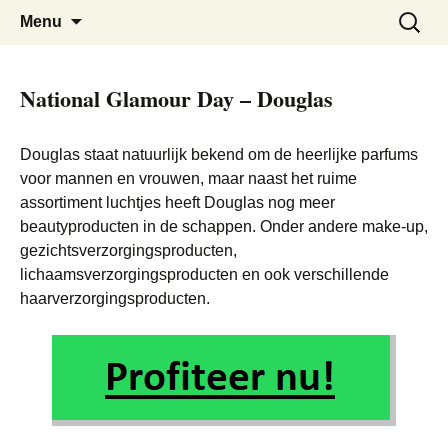
De beste kortingen bij elkaar!
Black Friday Super SALE
Skip
Zoeken
Menu
to
naar:
content
National Glamour Day – Douglas
Douglas staat natuurlijk bekend om de heerlijke parfums
voor mannen en vrouwen, maar naast het ruime
assortiment luchtjes heeft Douglas nog meer
beautyproducten in de schappen. Onder andere make-up,
gezichtsverzorgingsproducten,
lichaamsverzorgingsproducten en ook verschillende
haarverzorgingsproducten.