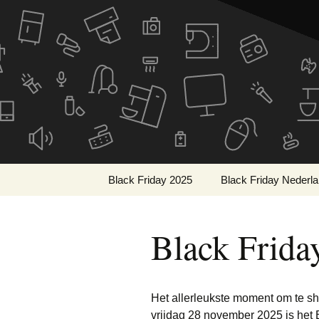
De beste kortingen bij elkaa
Skip
to
Black Frid
content
Black Friday 2025
Black Friday Nederl
Wat is Black Friday?
Black Frida
Wanneer is Black
Friday?
Geschiedenis van Black
Friday
Het allerleukste moment om te sh
vrijdag 28 november 2025 is het