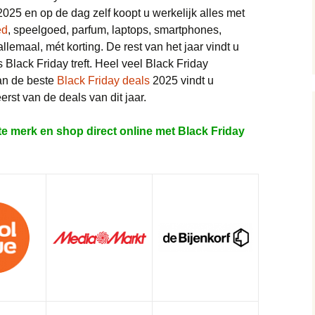
025 en op de dag zelf koopt u werkelijk alles met
MacBook deals
ed
, speelgoed, parfum, laptops, smartphones,
Elektronica deals
Camera deals
 allemaal, mét korting. De rest van het jaar vindt u
iPhone deals
Energie deals
E-readers deals
 Black Friday treft. Heel veel Black Friday
an de beste
Black Friday deals
2025 vindt u
Horloge deals
FIFA 21 deals
Sieraden deals
erst van de deals van dit jaar.
Kleding & Schoenen
Google Chromecast
Baby deals
te merk en shop direct online met Black Friday
deals
deals
Jassen deals
Lingerie en Erotiek (18+)
Google Home deals
deals
Jeans deals
Internet en TV deals
Speelgoed deals
Boeken deals
Kinderkleding deals
Koffiemachine deals
Sport deals
Fietsen deals
Merkkleding deals
Koptelefoon deals
Supermarkten deals
Airfryers deals
Tassen deals
Laptop deals
Vakantie deals
Foodbox deals
Pretpark deals