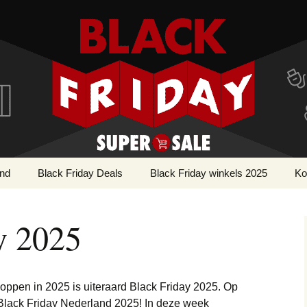
r!
ay Super SALE
and
Black Friday Deals
Black Friday winkels 2025
Ko
Apple deals
Webwinkels Black
AirPods deals
Cy
Friday
y 2025
Bouwmarkt deals
Apple Watch deals
Gereedschap deals
Cosmetica & Beauty
iMac deals
Parfum deals
deals
oppen in 2025 is uiteraard Black Friday 2025. Op
iPad deals
Voeding & Gezondheid
 Black Friday Nederland 2025! In deze week
Dieren deals
deals