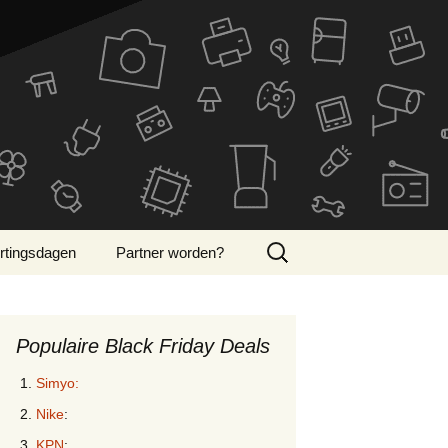
Zoeken
rtingsdagen
Partner worden?
naar:
ber Monday 2024
Populaire Black Friday Deals
Simyo:
Nike
:
KPN
: